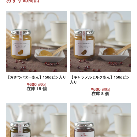
【おさつバターあん】150gビン入り
【キャラメルミルクあん】150gビン
入り
¥600
(税込)
在庫 15 個
¥600
(税込)
在庫 8 個