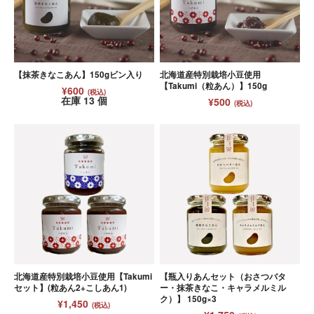
【抹茶きなこあん】150gビン入り
北海道産特別栽培小豆使用
【Takumi（粒あん）】150g
¥600
(税込)
在庫 13 個
¥500
(税込)
北海道産特別栽培小豆使用【Takumi
【瓶入りあんセット（おさつバタ
セット】(粒あん2+こしあん1)
ー・抹茶きなこ・キャラメルミル
ク）】 150g×3
¥1,450
(税込)