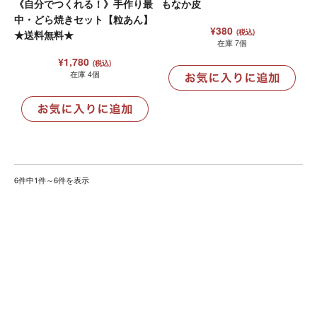
《自分でつくれる！》手作り最
もなか皮
中・どら焼きセット【粒あん】
¥380
(税込)
★送料無料★
在庫 7個
¥1,780
(税込)
在庫 4個
6件中1件～6件を表示