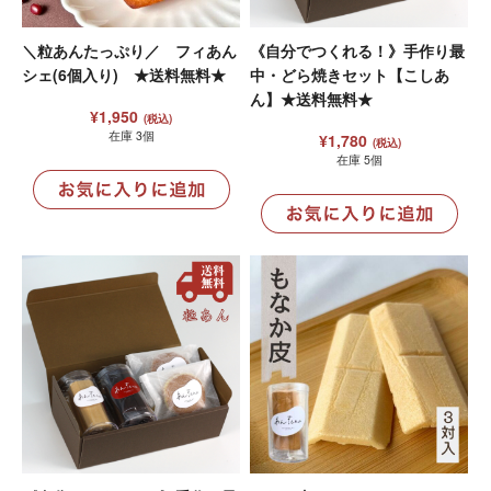
＼粒あんたっぷり／ フィあん
《自分でつくれる！》手作り最
シェ(6個入り) ★送料無料★
中・どら焼きセット【こしあ
ん】★送料無料★
¥1,950
(税込)
在庫 3個
¥1,780
(税込)
在庫 5個