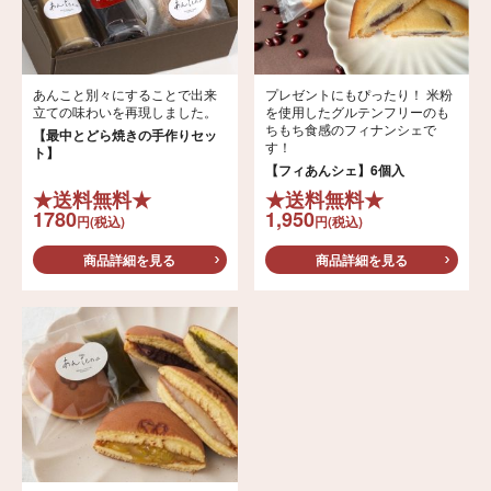
あんこと別々にすることで出来
プレゼントにもぴったり！ 米粉
立ての味わいを再現しました。
を使用したグルテンフリーのも
ちもち食感のフィナンシェで
【最中とどら焼きの手作りセッ
す！
ト】
【フィあんシェ】6個入
★送料無料★
★送料無料★
1780
1,950
円(税込)
円(税込)
商品詳細を見る
商品詳細を見る