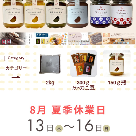
Category
カテゴリー
2kg
300ｇ
150ｇ瓶
/かのこ豆