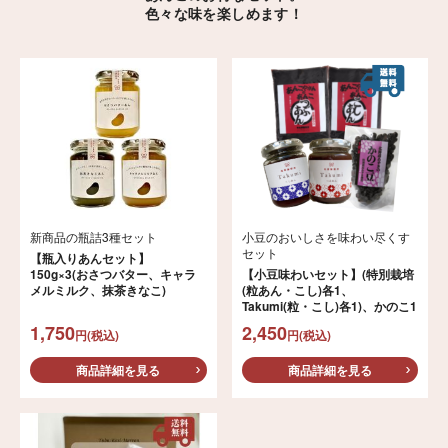
色々な味を楽しめます！
新商品の瓶詰3種セット
小豆のおいしさを味わい尽くす
セット
【瓶入りあんセット】
150g×3(おさつバター、キャラ
【小豆味わいセット】(特別栽培
メルミルク、抹茶きなこ)
(粒あん・こし)各1、
Takumi(粒・こし)各1)、かのこ1
1,750
2,450
円(税込)
円(税込)
商品詳細を見る
商品詳細を見る