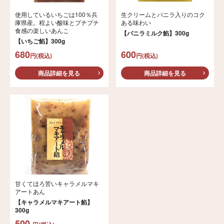
使用しているいちごは100％兵
生クリームとバニラ入りのコク
庫県産。程よい酸味とプチプチ
ある味わい
食感の楽しいあんこ
【バニラミルク餡】300g
【いちご餡】300g
680
600
円(税込)
円(税込)
商品詳細を見る
商品詳細を見る
甘くてほろ苦いキャラメルマキ
アートあん
【キャラメルマキアート餡】
300g
500