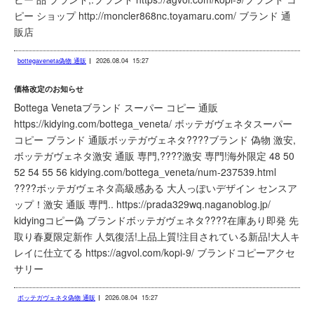
ピー ショップ http://moncler868nc.toyamaru.com/ ブランド 通
販店
bottegaveneta偽物 通販
2026.08.04
15:27
価格改定のお知らせ
Bottega Venetaブランド スーパー コピー 通販
https://kidying.com/bottega_veneta/ ボッテガヴェネタスーパー
コピー ブランド 通販ボッテガヴェネタ????ブランド 偽物 激安,
ボッテガヴェネタ激安 通販 専門,????激安 専門!海外限定 48 50
52 54 55 56 kidying.com/bottega_veneta/num-237539.html
????ボッテガヴェネタ高級感ある 大人っぽいデザイン センスア
ップ！激安 通販 専門.. https://prada329wq.naganoblog.jp/
kidyingコピー偽 ブランドボッテガヴェネタ????在庫あり即発 先
取り春夏限定新作 人気復活!上品上質!注目されている新品!大人キ
レイに仕立てる https://agvol.com/kopi-9/ ブランドコピーアクセ
サリー
ボッテガヴェネタ偽物 通販
2026.08.04
15:27