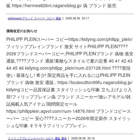
級 https://hermes826ni.naganoblog.jp/ 偽 ブランド 販売
philipppleinブランド スーパー コピー 通販
2026.08.06
20:17
価格改定のお知らせ
PHILIPP PLEINスーパー コピーhttps://kidying.com/philipp_plein/
フィリッププレインブランド 激安 サイトPHILIPP PLEIN????
2026ブランドスーパーコピー,PHILIPP PLEINブランド 偽物 激安
通販,????ブランド 通販!素敵なスタイルで夏の定番 40 41 42 43
44 45 46 kidying.com/philipp_plein/num-237126.html ????普段
使い 最落なし! 希少! 限定商品を手に入れるにはPHILIPP PLEIN
ブランド 偽物 激安 通販.. https://louisvuitton99fu.naganoblog.jp/
kidyingコピー品質保証書 スタイリッシュな印象 立ち上げより入
荷!フィリッププレイン偽 ブランド スニーカー!激レアモデル!雑
誌掲載人気アイテム!期間限定セール
https://philipplein.agvol.com/num-14876.html ブランドコピース
ーパー コピー 安心????スニーカー2026年限定新作 スタイリッ
シュな印象 キラキラフィリッププレイン.
フィリッププレインスーパー コピー 通販 優良
2026.08.06
20:16