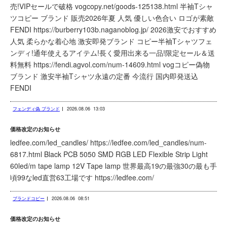
売!VIPセールで破格 vogcopy.net/goods-125138.html 半袖Tシャ
ツコピー ブランド 販売2026年夏 人気 優しい色合い ロゴが素敵
FENDI https://burberry103b.naganoblog.jp/ 2026激安でおすすめ
人気 柔らかな着心地 激安即発ブランド コピー半袖Tシャツフェ
ンディ!通年使えるアイテム!長く愛用出来る一品!限定セール＆送
料無料 https://fendi.agvol.com/num-14609.html vogコピー偽物
ブランド 激安半袖Tシャツ永遠の定番 今流行 国内即発送込
FENDI
フェンディ偽 ブランド
2026.08.06
13:03
価格改定のお知らせ
ledfee.com/led_candles/ https://ledfee.com/led_candles/num-
6817.html Black PCB 5050 SMD RGB LED Flexible Strip Light
60led/m tape lamp 12V Tape lamp 世界最高19の最強30の最も手
頃99なled直営63工場です https://ledfee.com/
ブランドコピー
2026.08.06
08:51
価格改定のお知らせ