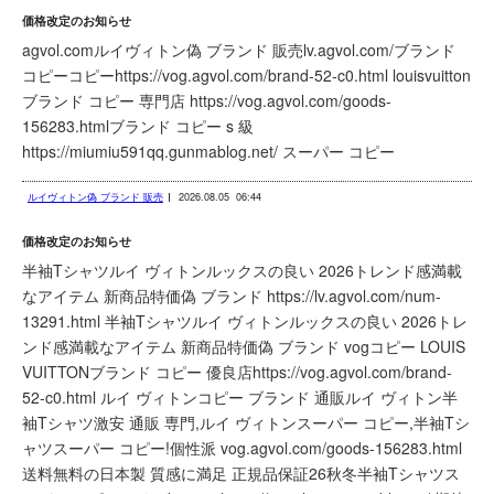
価格改定のお知らせ
agvol.comルイヴィトン偽 ブランド 販売lv.agvol.com/ブランド
コピーコピーhttps://vog.agvol.com/brand-52-c0.html louisvuitton
ブランド コピー 専門店 https://vog.agvol.com/goods-
156283.htmlブランド コピー s 級
https://miumiu591qq.gunmablog.net/ スーパー コピー
ルイヴィトン偽 ブランド 販売
2026.08.05
06:44
価格改定のお知らせ
半袖Tシャツルイ ヴィトンルックスの良い 2026トレンド感満載
なアイテム 新商品特価偽 ブランド https://lv.agvol.com/num-
13291.html 半袖Tシャツルイ ヴィトンルックスの良い 2026トレ
ンド感満載なアイテム 新商品特価偽 ブランド vogコピー LOUIS
VUITTONブランド コピー 優良店https://vog.agvol.com/brand-
52-c0.html ルイ ヴィトンコピー ブランド 通販ルイ ヴィトン半
袖Tシャツ激安 通販 専門,ルイ ヴィトンスーパー コピー,半袖Tシ
ャツスーパー コピー!個性派 vog.agvol.com/goods-156283.html
送料無料の日本製 質感に満足 正規品保証26秋冬半袖Tシャツス