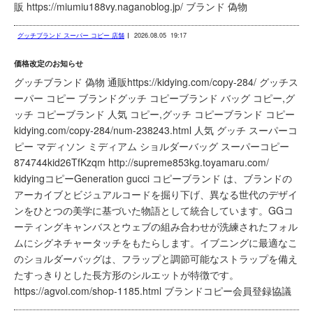
販 https://miumiu188vy.naganoblog.jp/ ブランド 偽物
グッチブランド スーパー コピー 店舗
2026.08.05
19:17
価格改定のお知らせ
グッチブランド 偽物 通販https://kidying.com/copy-284/ グッチス
ーパー コピー ブランドグッチ コピーブランド バッグ コピー,グ
ッチ コピーブランド 人気 コピー,グッチ コピーブランド コピー
kidying.com/copy-284/num-238243.html 人気 グッチ スーパーコ
ピー マディソン ミディアム ショルダーバッグ スーパーコピー
874744kid26TfKzqm http://supreme853kg.toyamaru.com/
kidyingコピーGeneration gucci コピーブランド は、ブランドの
アーカイブとビジュアルコードを掘り下げ、異なる世代のデザイ
ンをひとつの美学に基づいた物語として統合しています。GGコ
ーティングキャンバスとウェブの組み合わせが洗練されたフォル
ムにシグネチャータッチをもたらします。イブニングに最適なこ
のショルダーバッグは、フラップと調節可能なストラップを備え
たすっきりとした長方形のシルエットが特徴です。
https://agvol.com/shop-1185.html ブランドコピー会員登録協議