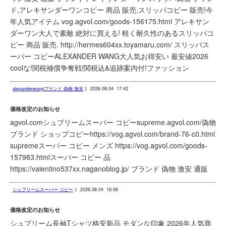
ド,アレキサンダーワンコピー 商品 販売,スリッパコピー 販売!今
年人気アイテム vog.agvol.com/goods-156175.html アレキサン
ダーワン大人で素敵 絶対に買える! 軽く耐久性のあるスリッパコ
ピー 商品 販売. http://hermes604xx.toyamaru.com/ スリッパス
ーパー コピーALEXANDER WANG大人気お得安い 最安値2026
coolな!関税補償争奪戦!関税込&追跡案内付!ファッション
alexanderwangブランド 偽物 激安
2026.08.04
17:42
価格改定のお知らせ
agvol.comシュプリームスーパー コピーsupreme.agvol.com/偽物
ブランド ショップコピーhttps://vog.agvol.com/brand-76-c0.html
supremeスーパー コピー メンズ https://vog.agvol.com/goods-
157983.htmlスーパー コピー 品
https://valentino537xx.naganoblog.jp/ ブランド 偽物 激安 通販
シュプリームスーパー コピー
2026.08.04
16:56
価格改定のお知らせ
シュプリーム長袖Tシャツ格安新品 モダンな印象 2026年人気商