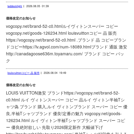
leddesklight
2026.08.05
01:39
価格改定のお知らせ
vogcopy.net/brand-52-c0.htmlルイヴィトンスーパー コピー
vogcopy.net/goods-126234.html louisvuittonコピー 品 販売
https://vogcopy.net/brand-52-c0.html .ブランド 品 コピーブラン
ドコピーhttps://lv.agvol.com/num-18089.htmlブランド 通販 激安
http://canadagoose636m.toyamaru.com/ ブランド コピー バッ
ク
louisvuittonコピー 品 販売
2026.08.04
19:49
価格改定のお知らせ
LOUIS VUITTON激安 ブランドhttps://vogcopy.net/brand-52-
c0.html ルイ ヴィトンスーパー コピー 品ルイ ヴィトン半袖Tシ
ャツ偽 ブランド 購入,ルイ ヴィトンブランド スーパー コピー 優
良,半袖Tシャツブランド 優良!定番の魅力 vogcopy.net/goods-
126234.html ルイ ヴィトン半袖Tシャツブランド スーパー コピ
ー 優良絶対欲しい 先取り2026限定新作 大幅値下げ