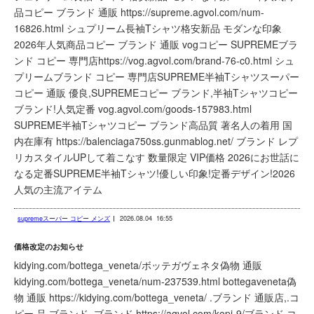
品コピー ブランド 通販 https://supreme.agvol.com/num-
16826.html シュプリーム長袖Tシャツ格安新品 モダンな印象
2026年人気商品コピー ブランド 通販 vogコピー SUPREMEブラ
ンド コピー 専門店https://vog.agvol.com/brand-76-c0.html シュ
プリームブランド コピー 専門店SUPREME半袖Tシャツスーパー
コピー 通販 優良,SUPREMEコピー ブランド,半袖Tシャツコピー
ブランド!人気定番 vog.agvol.com/goods-157983.html
SUPREME半袖Tシャツコピー ブランド高品質 著名人の着用 国
内在庫有 https://balenciaga750ss.gunmablog.net/ ブランド レプ
リカスタイルUPして着こなす 数量限定 VIP価格 2026にお世話に
なる定番SUPREME半袖Tシャツ!優しい印象!定番デザイン!2026
人気の主流アイテム
supremeスーパー コピー メンズ
2026.08.04
16:55
価格改定のお知らせ
kidying.com/bottega_veneta/ボッテガヴェネタ偽物 通販
kidying.com/bottega_veneta/num-237539.html bottegaveneta偽
物 通販 https://kidying.com/bottega_veneta/ .ブランド 通販店,.コ
ピー 品 ブランド,.ブランド https://agvol.com/kopi-9/ブランド コ