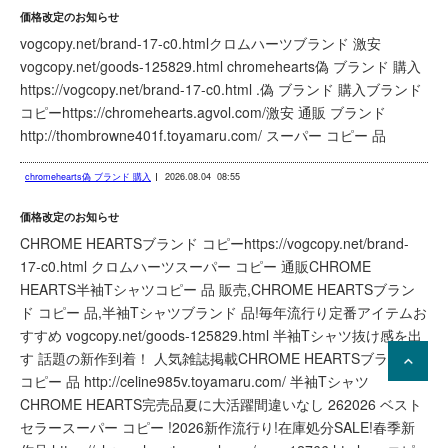
価格改定のお知らせ
vogcopy.net/brand-17-c0.htmlクロムハーツブランド 激安
vogcopy.net/goods-125829.html chromehearts偽 ブランド 購入
https://vogcopy.net/brand-17-c0.html .偽 ブランド 購入ブランド
コピーhttps://chromehearts.agvol.com/激安 通販 ブランド
http://thombrowne401f.toyamaru.com/ スーパー コピー 品
chromehearts偽 ブランド 購入
2026.08.04
08:55
価格改定のお知らせ
CHROME HEARTSブランド コピーhttps://vogcopy.net/brand-
17-c0.html クロムハーツスーパー コピー 通販CHROME
HEARTS半袖Tシャツコピー 品 販売,CHROME HEARTSブラン
ド コピー 品,半袖Tシャツブランド 品!毎年流行り定番アイテムお
すすめ vogcopy.net/goods-125829.html 半袖Tシャツ抜け感を出
す 話題の新作到着！ 人気雑誌掲載CHROME HEARTSブランド
コピー 品 http://celine985v.toyamaru.com/ 半袖Tシャツ
CHROME HEARTS完売品夏に大活躍間違いなし 262026 ベスト
セラースーパー コピー !2026新作流行り!在庫処分SALE!春季新