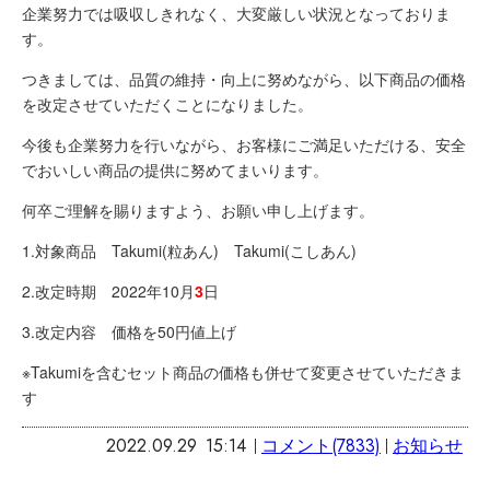
企業努力では吸収しきれなく、大変厳しい状況となっておりま
す。
つきましては、品質の維持・向上に努めながら、以下商品の価格
を改定させていただくことになりました。
今後も企業努力を行いながら、お客様にご満足いただける、安全
でおいしい商品の提供に努めてまいります。
何卒ご理解を賜りますよう、お願い申し上げます。
1.
対象商品
Takumi(
粒あん
)
Takumi(
こしあん
)
2.
改定時期
2022
年
10
月
3
日
3.
改定内容 価格を
50
円値上げ
※
Takumi
を含むセット商品の価格も併せて変更させていただきま
す
2022.09.29
15:14
コメント(7833)
お知らせ