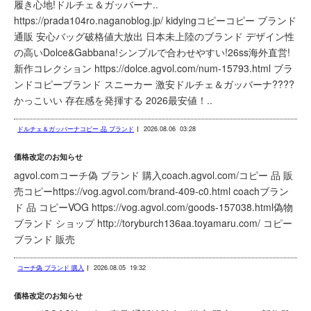
履き心地!ドルチェ＆ガッバーナ..
https://prada104ro.naganoblog.jp/ kidyingコピーコピー ブランド
通販 安心バッグ破格値大放出 日本未上陸のブランド デザイン性
の高いDolce&Gabbana!シンプルで合わせやすい!26ss海外直営!
新作コレクション https://dolce.agvol.com/num-15793.html ブラ
ンドコピーブランド スニーカー 激安ドルチェ＆ガッバーナ????
かっこいい 存在感を発揮する 2026最安値！..
ドルチェ＆ガッバーナコピー 品 ブランド
2026.08.06
03:28
価格改定のお知らせ
agvol.comコーチ偽 ブランド 購入coach.agvol.com/コピー 品 販
売コピーhttps://vog.agvol.com/brand-409-c0.html coachブラン
ド 品 コピーVOG https://vog.agvol.com/goods-157038.html偽物
ブランド ショップ http://toryburch136aa.toyamaru.com/ コピー
ブランド 販売
コーチ偽 ブランド 購入
2026.08.05
19:32
価格改定のお知らせ