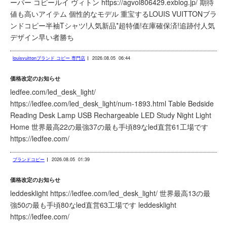
ーパー コピールイ ヴィトン https://agvol806429.exblog.jp/ 期待
値も高いアイテム 個性的なモデル 重宝するLOUIS VUITTONブラ
ンドコピー半袖Tシャツ!人気新品*超特価!在庫確保済!追跡付人気
デザイン早い者勝ち
louisvuittonブランド コピー 専門店
2026.08.05
06:44
価格改定のお知らせ
ledfee.com/led_desk_light/
https://ledfee.com/led_desk_light/num-1893.html Table Bedside
Reading Desk Lamp USB Rechargeable LED Study Night Light
Home 世界最高22の最強37の最も手頃89なled直営61工場です
https://ledfee.com/
ブランドコピー
2026.08.05
01:39
価格改定のお知らせ
leddesklight https://ledfee.com/led_desk_light/ 世界最高13の最
強50の最も手頃80なled直営63工場です leddesklight
https://ledfee.com/