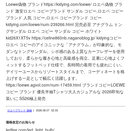
Loewe偽物 ブランドhttps://kidying.com/loewe/ ロエベ偽物 ブラ
ンド 激安ロエベ コピーブランド サンダル コピー,ロエベ コピー
ブランド 人気 コピー,ロエベ コピーブランド コピー
kidying.com/loewe/num-239266.html 完売必至 アナグラム トン
グサンダル ロエベ コピー サンダル コピー ホワイト
kid26X1XT5v https://celine860nb.naganoblog.jp/ kidyingコピー
ロエベ コピーのアイコニックな「アナグラム」が印象的な、モ
ダンなトングサンダル。シボ感のある上質なカーフレザーを使用
しており、柔らかな履き心地と高級感を両立。足裏に心地よくフ
ィットするフットベッド仕様で、長時間の着用でも疲れにくい。
デイリーユースからリゾートスタイルまで、コーディネートを格
上げする一足として幅広く活躍します。
https://loewe.agvol.com/num-17459.html ブランドコピーLOEWE
コピー ブランド 優良半袖Tシャツ大人カジュアルな 2026即旬な
装いに SS26極上発売
ロエベブランド 偽物
2026.08.07
02:33
価格改定のお知らせ
ledfee.com/led_light_bulb/