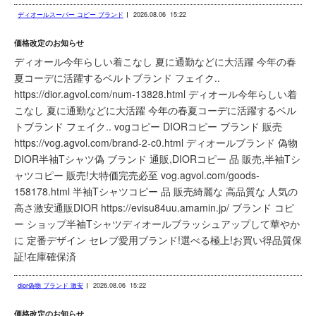
ディオールスーパー コピー ブランド
2026.08.06
15:22
価格改定のお知らせ
ディオール今年らしい着こなし 夏に通勤などに大活躍 今年の春
夏コーデに活躍するベルトブランド フェイク..
https://dior.agvol.com/num-13828.html ディオール今年らしい着
こなし 夏に通勤などに大活躍 今年の春夏コーデに活躍するベル
トブランド フェイク.. vogコピー DIORコピー ブランド 販売
https://vog.agvol.com/brand-2-c0.html ディオールブランド 偽物
DIOR半袖Tシャツ偽 ブランド 通販,DIORコピー 品 販売,半袖Tシ
ャツコピー 販売!大特価完売必至 vog.agvol.com/goods-
158178.html 半袖Tシャツコピー 品 販売綺麗な 高品質な 人気の
高さ激安通販DIOR https://evisu84uu.amamin.jp/ ブランド コピ
ー ショップ半袖Tシャツディオールブラッシュアップして華やか
に 定番デザイン セレブ愛用ブランド!選べる極上!お買い得品質保
証!在庫確保済
dior偽物 ブランド 激安
2026.08.06
15:22
価格改定のお知らせ