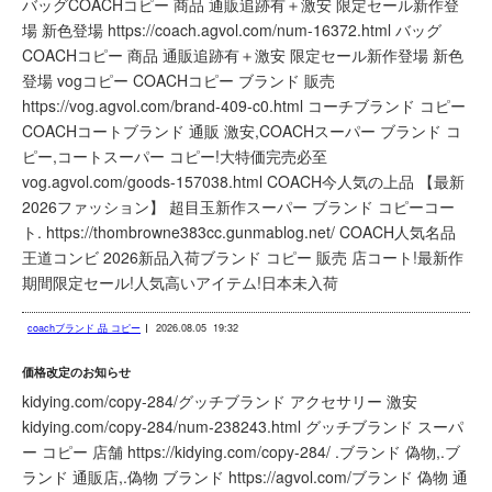
バッグCOACHコピー 商品 通販追跡有＋激安 限定セール新作登
場 新色登場 https://coach.agvol.com/num-16372.html バッグ
COACHコピー 商品 通販追跡有＋激安 限定セール新作登場 新色
登場 vogコピー COACHコピー ブランド 販売
https://vog.agvol.com/brand-409-c0.html コーチブランド コピー
COACHコートブランド 通販 激安,COACHスーパー ブランド コ
ピー,コートスーパー コピー!大特価完売必至
vog.agvol.com/goods-157038.html COACH今人気の上品 【最新
2026ファッション】 超目玉新作スーパー ブランド コピーコー
ト. https://thombrowne383cc.gunmablog.net/ COACH人気名品
王道コンビ 2026新品入荷ブランド コピー 販売 店コート!最新作
期間限定セール!人気高いアイテム!日本未入荷
coachブランド 品 コピー
2026.08.05
19:32
価格改定のお知らせ
kidying.com/copy-284/グッチブランド アクセサリー 激安
kidying.com/copy-284/num-238243.html グッチブランド スーパ
ー コピー 店舗 https://kidying.com/copy-284/ .ブランド 偽物,.ブ
ランド 通販店,.偽物 ブランド https://agvol.com/ブランド 偽物 通