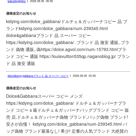
ledceilinglights
2026.08.06
06:56
価格改定のお知らせ
kidying.com/dolce_gabbana/ドルチェ＆ガッバーナコピー 品 ブ
ランドkidying.com/dolce_gabbana/num-239345.html
dolce&gabbanaブランド 品 スーパー コピー
https://kidying.com/dolce_gabbana/ .ブランド 品 激安 通販,.ブラ
ンド 偽物 通販,.偽https://dolce.agvol.com/num-15793.htmlブラ
ンド コピー 通販 https://louisvuitton535qp.naganoblog.jp/ ブラン
ド 品 激安 通販
dolce&amp;gabbanaブランド 品 スーパー コピー
2026.08.06
03:28
価格改定のお知らせ
Dolce&Gabbanaスーパー コピー メンズ
https://kidying.com/dolce_gabbana/ ドルチェ＆ガッバーナブラ
ンド コピー s 級ドルチェ＆ガッバーナバッグブランド コピー 販
売 店,ドルチェ＆ガッバーナ偽物 ブランド,バッグ偽物 ブランド!
安さが自慢！ kidying.com/dolce_gabbana/num-239345.html バ
ッグ偽物 ブランド最落なし! 希少! 定番の人気ブランド 大絶賛の