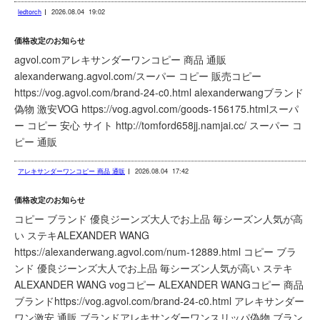
ledtorch
2026.08.04
19:02
価格改定のお知らせ
agvol.comアレキサンダーワンコピー 商品 通販
alexanderwang.agvol.com/スーパー コピー 販売コピー
https://vog.agvol.com/brand-24-c0.html alexanderwangブランド
偽物 激安VOG https://vog.agvol.com/goods-156175.htmlスーパ
ー コピー 安心 サイト http://tomford658jj.namjai.cc/ スーパー コ
ピー 通販
アレキサンダーワンコピー 商品 通販
2026.08.04
17:42
価格改定のお知らせ
コピー ブランド 優良ジーンズ大人でお上品 毎シーズン人気が高
い ステキALEXANDER WANG
https://alexanderwang.agvol.com/num-12889.html コピー ブラ
ンド 優良ジーンズ大人でお上品 毎シーズン人気が高い ステキ
ALEXANDER WANG vogコピー ALEXANDER WANGコピー 商品
ブランドhttps://vog.agvol.com/brand-24-c0.html アレキサンダー
ワン激安 通販 ブランドアレキサンダーワンスリッパ偽物 ブラン