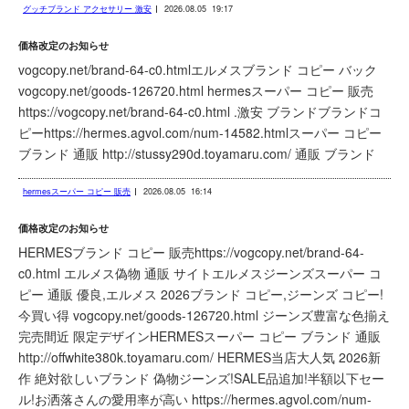
グッチブランド アクセサリー 激安
2026.08.05
19:17
価格改定のお知らせ
vogcopy.net/brand-64-c0.htmlエルメスブランド コピー バック
vogcopy.net/goods-126720.html hermesスーパー コピー 販売
https://vogcopy.net/brand-64-c0.html .激安 ブランドブランドコ
ピーhttps://hermes.agvol.com/num-14582.htmlスーパー コピー
ブランド 通販 http://stussy290d.toyamaru.com/ 通販 ブランド
hermesスーパー コピー 販売
2026.08.05
16:14
価格改定のお知らせ
HERMESブランド コピー 販売https://vogcopy.net/brand-64-
c0.html エルメス偽物 通販 サイトエルメスジーンズスーパー コ
ピー 通販 優良,エルメス 2026ブランド コピー,ジーンズ コピー!
今買い得 vogcopy.net/goods-126720.html ジーンズ豊富な色揃え
完売間近 限定デザインHERMESスーパー コピー ブランド 通販
http://offwhite380k.toyamaru.com/ HERMES当店大人気 2026新
作 絶対欲しいブランド 偽物ジーンズ!SALE品追加!半額以下セー
ル!お洒落さんの愛用率が高い https://hermes.agvol.com/num-