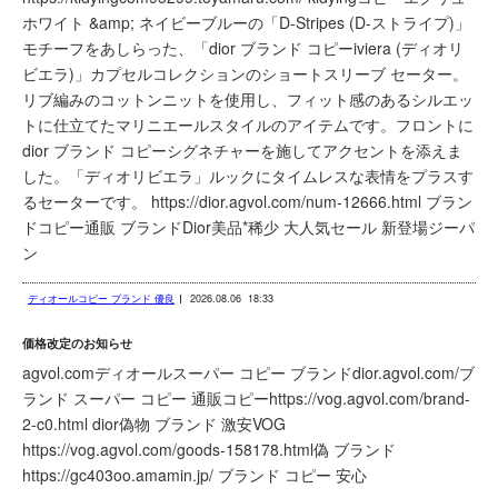
ホワイト &amp; ネイビーブルーの「D-Stripes (D-ストライプ)」
モチーフをあしらった、「dior ブランド コピーiviera (ディオリ
ビエラ)」カプセルコレクションのショートスリーブ セーター。
リブ編みのコットンニットを使用し、フィット感のあるシルエッ
トに仕立てたマリニエールスタイルのアイテムです。フロントに
dior ブランド コピーシグネチャーを施してアクセントを添えま
した。「ディオリビエラ」ルックにタイムレスな表情をプラスす
るセーターです。 https://dior.agvol.com/num-12666.html ブラン
ドコピー通販 ブランドDior美品*稀少 大人気セール 新登場ジーパ
ン
ディオールコピー ブランド 優良
2026.08.06
18:33
価格改定のお知らせ
agvol.comディオールスーパー コピー ブランドdior.agvol.com/ブ
ランド スーパー コピー 通販コピーhttps://vog.agvol.com/brand-
2-c0.html dior偽物 ブランド 激安VOG
https://vog.agvol.com/goods-158178.html偽 ブランド
https://gc403oo.amamin.jp/ ブランド コピー 安心